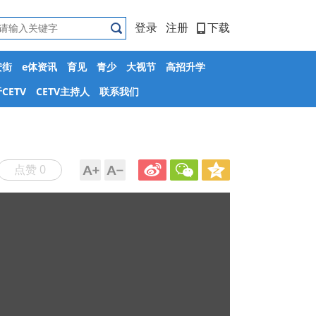
登录
注册
下载
安街
e体资讯
育见
青少
大视节
高招升学
CETV
CETV主持人
联系我们
点赞 0