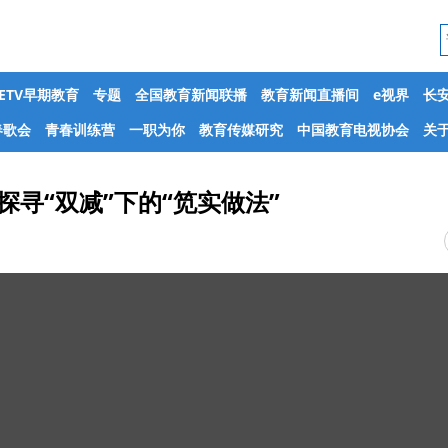
CETV早期教育
专题
全国教育新闻联播
教育新闻直播间
e视界
长
春歌会
青春训练营
一职为你
教育传媒研究
中国教育电视协会
关于
探寻“双减”下的“笕实做法”