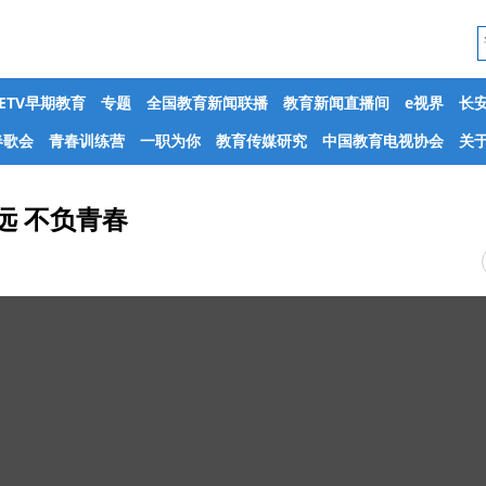
CETV早期教育
专题
全国教育新闻联播
教育新闻直播间
e视界
长
春歌会
青春训练营
一职为你
教育传媒研究
中国教育电视协会
关于
远 不负青春