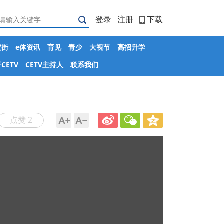
登录
注册
下载
安街
e体资讯
育见
青少
大视节
高招升学
CETV
CETV主持人
联系我们
点赞 2