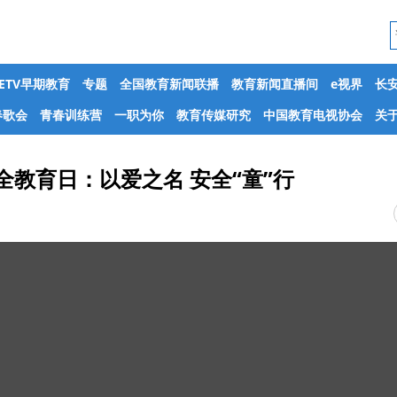
CETV早期教育
专题
全国教育新闻联播
教育新闻直播间
e视界
长
春歌会
青春训练营
一职为你
教育传媒研究
中国教育电视协会
关于
全教育日：以爱之名 安全“童”行