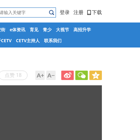
登录
注册
下载
安街
e体资讯
育见
青少
大视节
高招升学
CETV
CETV主持人
联系我们
点赞 18