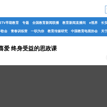
CETV早期教育
专题
全国教育新闻联播
教育新闻直播间
e视界
长
春歌会
青春训练营
一职为你
教育传媒研究
中国教育电视协会
关于
喜爱 终身受益的思政课