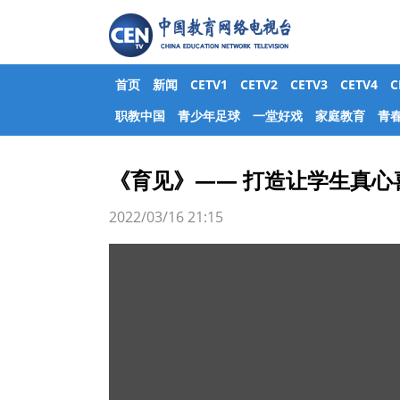
首页
新闻
CETV1
CETV2
CETV3
CETV4
职教中国
青少年足球
一堂好戏
家庭教育
青
《育见》—— 打造让学生真心
2022/03/16 21:15