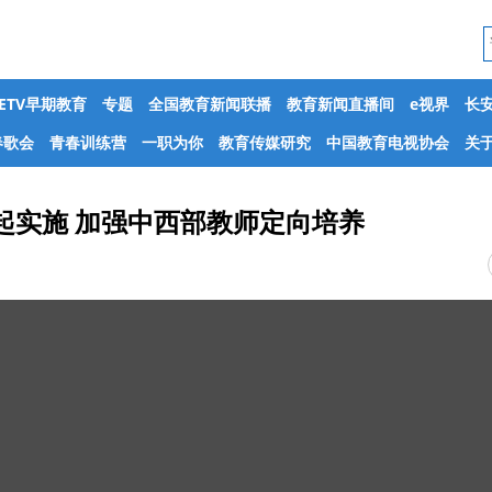
CETV早期教育
专题
全国教育新闻联播
教育新闻直播间
e视界
长
春歌会
青春训练营
一职为你
教育传媒研究
中国教育电视协会
关于
年起实施 加强中西部教师定向培养