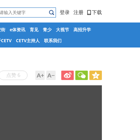
登录
注册
下载
安街
e体资讯
育见
青少
大视节
高招升学
CETV
CETV主持人
联系我们
点赞 6