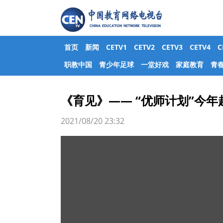
首页
新闻
CETV1
CETV2
CETV3
CETV4
职教中国
青少年足球
一堂好戏
家庭教育
青
《育见》—— “优师计划”今
2021/08/20 23:32