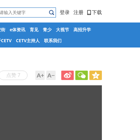
登录
注册
下载
安街
e体资讯
育见
青少
大视节
高招升学
CETV
CETV主持人
联系我们
点赞 7