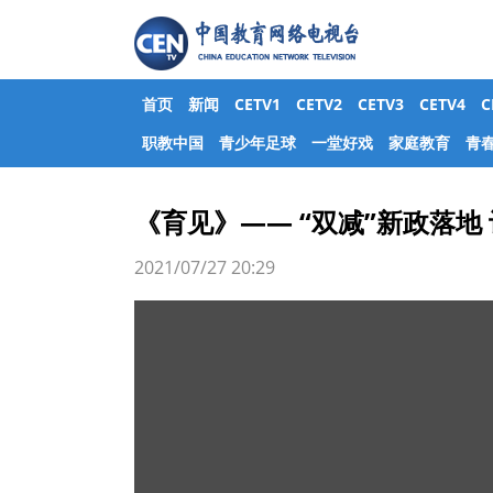
首页
新闻
CETV1
CETV2
CETV3
CETV4
职教中国
青少年足球
一堂好戏
家庭教育
青
《育见》—— “双减”新政落地
2021/07/27 20:29