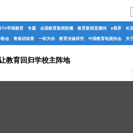
CETV早期教育
专题
全国教育新闻联播
教育新闻直播间
e视界
长
春歌会
青春训练营
一职为你
教育传媒研究
中国教育电视协会
关于
 让教育回归学校主阵地