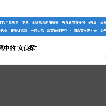
CETV早期教育
专题
全国教育新闻联播
教育新闻直播间
e视界
长
春歌会
青春训练营
一职为你
教育传媒研究
中国教育电视协会
关于
境中的“女侦探”