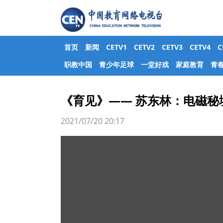
首页
新闻
CETV1
CETV2
CETV3
CETV4
职教中国
青少年足球
一堂好戏
家庭教育
青
《育见》—— 苏东林：电磁秘
2021/07/20 20:17