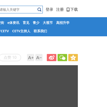
登录
注册
下载
安街
e体资讯
育见
青少
大视节
高招升学
CETV
CETV主持人
联系我们
点赞 10