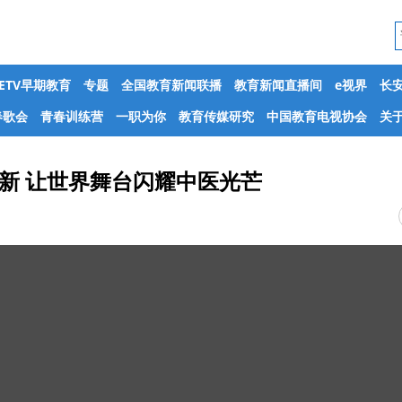
CETV早期教育
专题
全国教育新闻联播
教育新闻直播间
e视界
长
春歌会
青春训练营
一职为你
教育传媒研究
中国教育电视协会
关于
创新 让世界舞台闪耀中医光芒