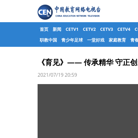
首页
新闻
CETV1
CETV2
CETV3
CETV4
职教中国
青少年足球
一堂好戏
家庭教育
青
《育见》—— 传承精华 守正
2021/07/19 20:59