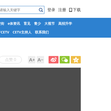
登录
注册
下载
安街
e体资讯
育见
青少
大视节
高招升学
CETV
CETV主持人
联系我们
点赞 0