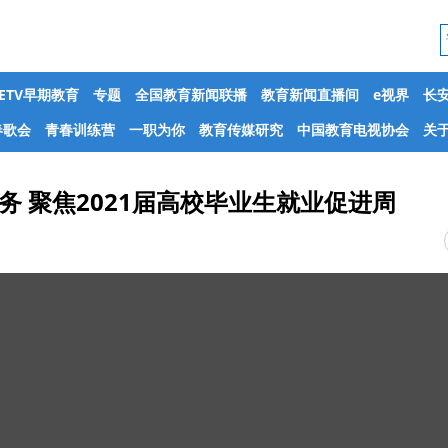
CETV早期教育
专题
全国教育新闻联播
教育新闻直播间
e视界
长
春歌会
青春训练营
一职为你
教育传媒研究
中国教育电视协会
关于
务 聚焦2021届高校毕业生就业促进周