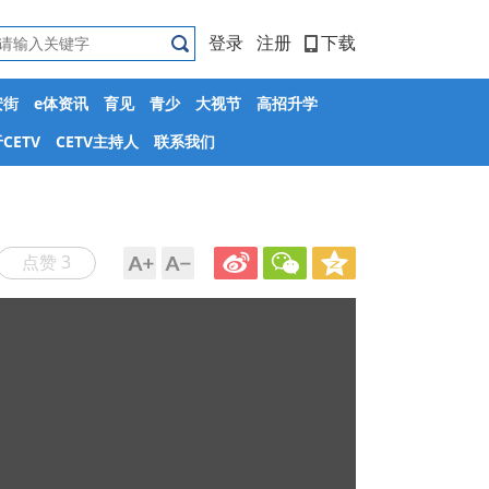
登录
注册
下载
安街
e体资讯
育见
青少
大视节
高招升学
CETV
CETV主持人
联系我们
点赞 3