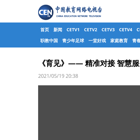
首页
新闻
CETV1
CETV2
CETV3
CETV4
职教中国
青少年足球
一堂好戏
家庭教育
青
《育见》—— 精准对接 智慧服
2021/05/19 20:38