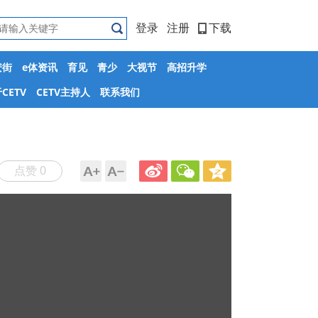
登录
注册
下载
安街
e体资讯
育见
青少
大视节
高招升学
CETV
CETV主持人
联系我们
点赞 0