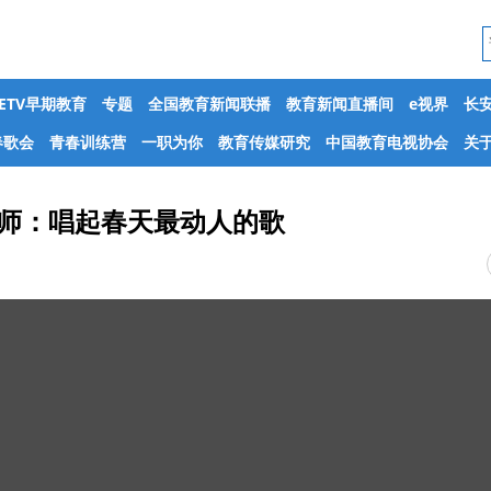
CETV早期教育
专题
全国教育新闻联播
教育新闻直播间
e视界
长
春歌会
青春训练营
一职为你
教育传媒研究
中国教育电视协会
关于
教师：唱起春天最动人的歌