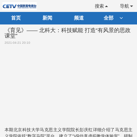
搜索
导航
首页
新闻
频道
全部
《育见》—— 北科大：科技赋能 打造“有风景的思政
课堂”
2021-04-21 20:10
本期北京科技大学马克思主义学院院长彭庆红详细介绍了马克思主
义学院依托“数字马院”平台，建立了“VR仿真虚拟教学体验室”，研制