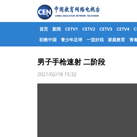
首页
新闻
CETV1
CETV2
CETV3
CETV4
职教中国
青少年足球
一堂好戏
家庭教育
青
男子手枪速射 二阶段
2021/02/18 15:32