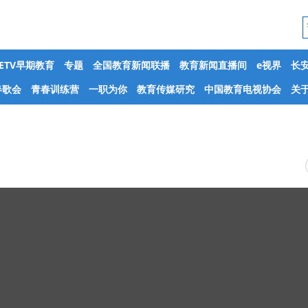
CETV早期教育
专题
全国教育新闻联播
教育新闻直播间
e视界
长
春歌会
青春训练营
一职为你
教育传媒研究
中国教育电视协会
关于