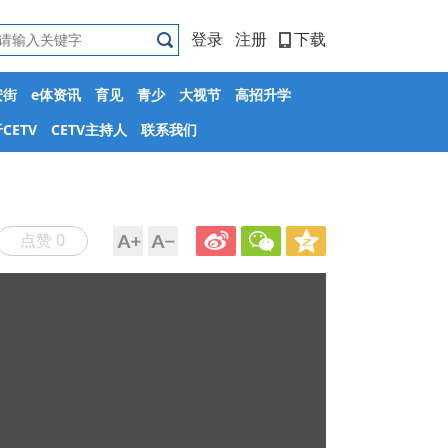
登录
注册
下载
安街
e体资讯
育见
青少
大视节
高招升学
CETV
CETV主持人
联系我们
点赞 0