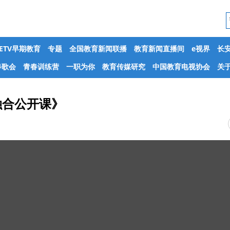
CETV早期教育
专题
全国教育新闻联播
教育新闻直播间
e视界
长
春歌会
青春训练营
一职为你
教育传媒研究
中国教育电视协会
关于
融合公开课》