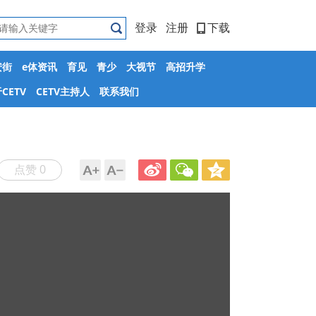
登录
注册
下载
安街
e体资讯
育见
青少
大视节
高招升学
CETV
CETV主持人
联系我们
点赞 0