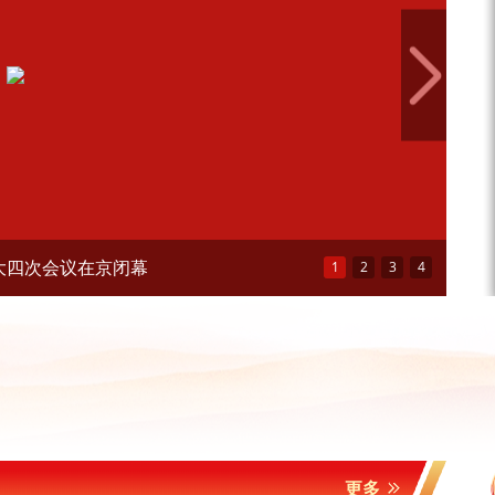
会议闭幕 习近平等出席
1
2
3
4
更多