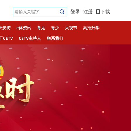
登录
注册
下载
长安街
e体资讯
育见
青少
大视节
高招升学
于CETV
CETV主持人
联系我们