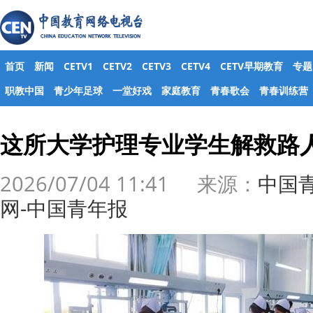
首页
新闻
CETV1
CETV2
CETV3
CETV4
CETV早期教育
专题
职教中国
青少年足球
一堂好戏
家庭教育
青春歌会
青春训练营
这所大学护理专业学生解救路
2026/07/04 11:41 来源：
中国
网-中国青年报