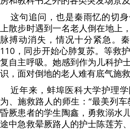
房和教科书之外的各类突发场景及
这句追问，也是秦雨忆的切身
上散步时遇到一名老人倒在地上
脉搏动消失，情况十分紧急。秦
110，同步开始心肺复苏。等救
复自主呼吸。她感到作为儿科护
识，面对倒地的老人难有底气施
近年来，蚌埠医科大学护理学
为、施救路人的师生：“最美列车
昏厥患者的学生陶鑫，勇救溺水
途中急救晕厥路人的护士陈莲芳