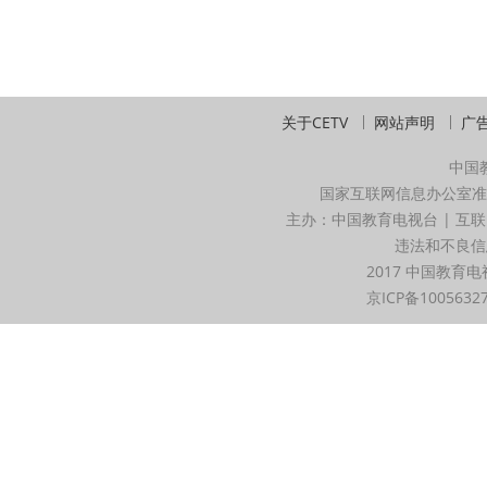
关于CETV
网站声明
广
中国
国家互联网信息办公室准
主办：中国教育电视台 | 互联
违法和不良信息举
2017 中国教育电
京ICP备1005632