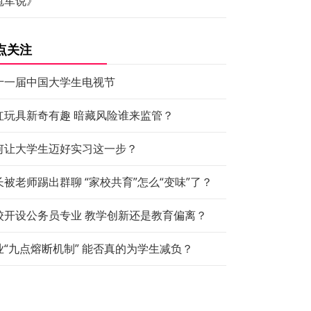
冠军说》
点关注
十一届中国大学生电视节
红玩具新奇有趣 暗藏风险谁来监管？
何让大学生迈好实习这一步？
长被老师踢出群聊 “家校共育”怎么“变味”了？
校开设公务员专业 教学创新还是教育偏离？
业“九点熔断机制” 能否真的为学生减负？