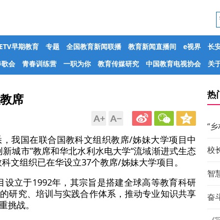
CETV早期教育
专题
全国教育新闻联播
教育新闻直播间
e视界
长
春歌会
青春训练营
一职为你
教育传媒研究
中国教育电视协会
关于
热
织教席
“
悉，我国在联合国教科文组织教席/姊妹大学项目中
校
创新城市”教席和华北水利水电大学“流域渐进式生态
科文组织已在华设立37个教席/姊妹大学项目。
智
目设立于1992年，其宗旨是搭建全球高等教育科研
域的研究、培训与实践合作体系，推动专业知识共享
奋斗
重挑战。