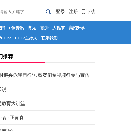
登录
注册
下载
安街
e体资讯
育见
青少
大视节
高招升学
CETV
CETV主持人
联系我们
门推荐
乡村振兴你我同行”典型案例短视频征集与宣传
长说
慧教育大讲堂
者 · 正青春