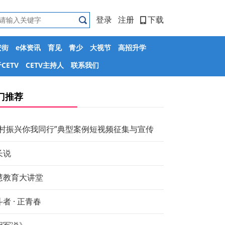
登录
注册
下载
安街
e体资讯
育见
青少
大视节
高招升学
CETV
CETV主持人
联系我们
门推荐
乡村振兴你我同行”典型案例短视频征集与宣传
长说
慧教育大讲堂
者 · 正青春