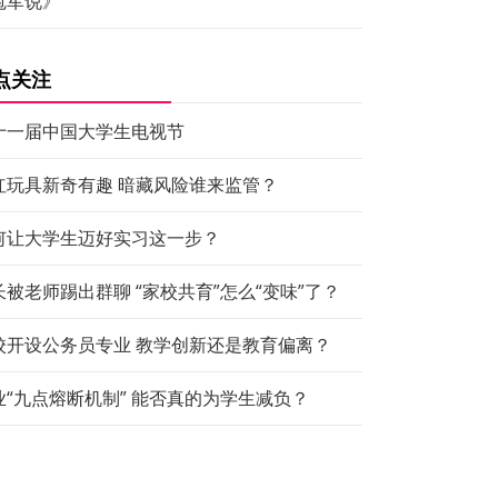
冠军说》
点关注
十一届中国大学生电视节
红玩具新奇有趣 暗藏风险谁来监管？
何让大学生迈好实习这一步？
长被老师踢出群聊 “家校共育”怎么“变味”了？
校开设公务员专业 教学创新还是教育偏离？
业“九点熔断机制” 能否真的为学生减负？