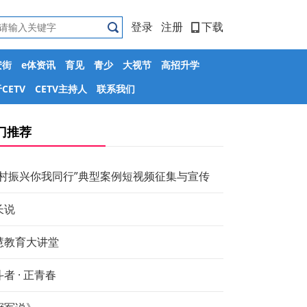
登录
注册
下载
安街
e体资讯
育见
青少
大视节
高招升学
CETV
CETV主持人
联系我们
门推荐
乡村振兴你我同行”典型案例短视频征集与宣传
长说
慧教育大讲堂
者 · 正青春