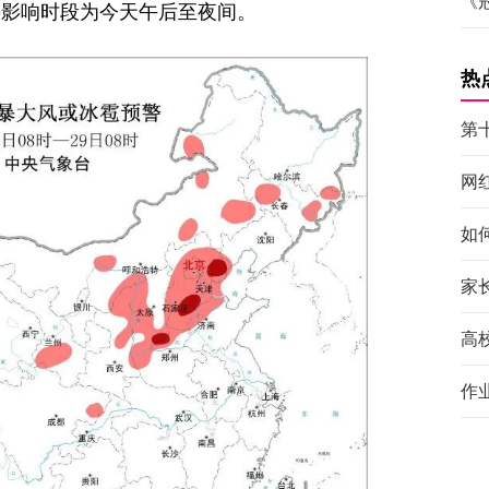
《
要影响时段为今天午后至夜间。
热
第
网
如
家
高
作