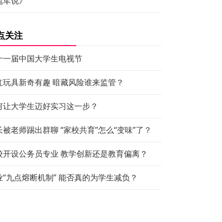
冠军说》
点关注
十一届中国大学生电视节
红玩具新奇有趣 暗藏风险谁来监管？
何让大学生迈好实习这一步？
长被老师踢出群聊 “家校共育”怎么“变味”了？
校开设公务员专业 教学创新还是教育偏离？
业“九点熔断机制” 能否真的为学生减负？