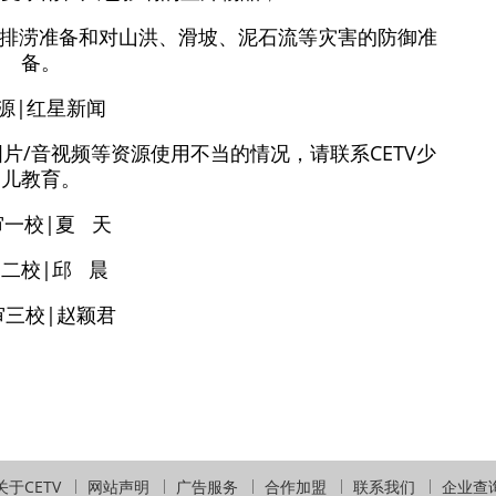
好排涝准备和对山洪、滑坡、泥石流等灾害的防御准
备。
源|红星新闻
片/音视频等资源使用不当的情况，请联系CETV少
儿教育。
审一校|夏 天
审二校|邱 晨
审三校|赵颖君
关于CETV
网站声明
广告服务
合作加盟
联系我们
企业查