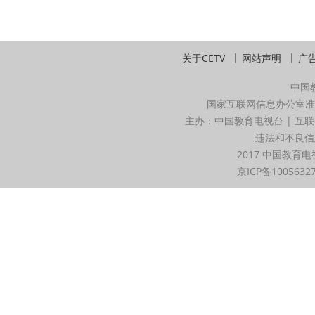
关于CETV
网站声明
广
中国
国家互联网信息办公室准
主办：中国教育电视台 | 互联
违法和不良信息举
2017 中国教育电
京ICP备1005632