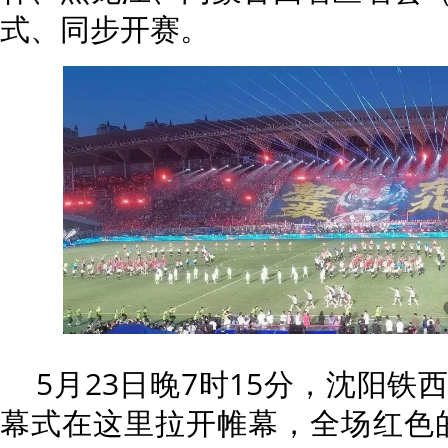
式、同步开赛。
5月23日晚7时15分，沈阳
幕式在这里拉开帷幕，全场红色