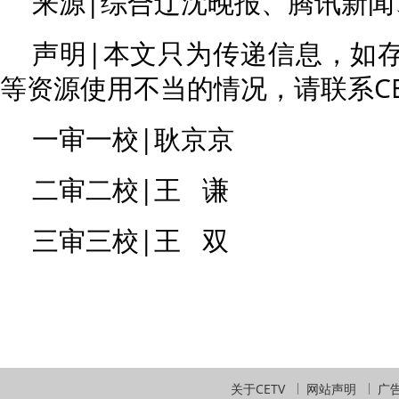
来源|综合辽沈晚报、腾讯新
声明|本文只为传递信息，如存
等资源使用不当的情况，请联系CE
一审一校|耿京京
二审二校|王 谦
三审三校|王 双
关于CETV
网站声明
广