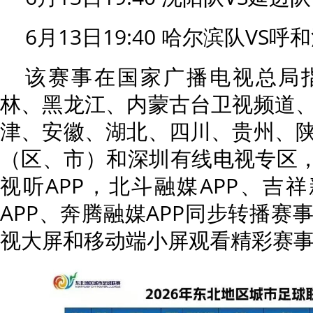
6月13日19:40 哈尔滨队VS呼
该赛事在国家广播电视总局
林、黑龙江、内蒙古台卫视频道
津、安徽、湖北、四川、贵州、
（区、市）和深圳有线电视专区，
视听APP，北斗融媒APP、吉祥
APP、奔腾融媒APP同步转播赛
视大屏和移动端小屏观看精彩赛