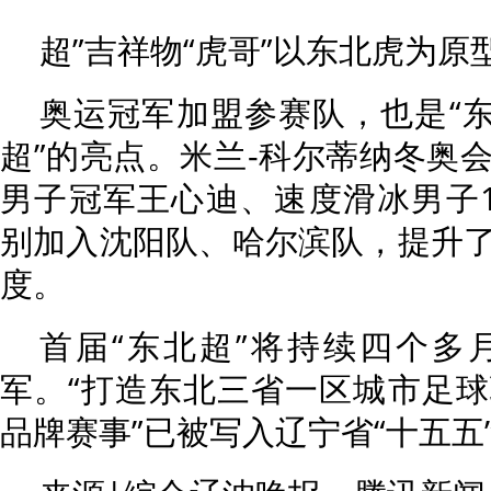
超”吉祥物“虎哥”以东北虎为原
奥运冠军加盟参赛队，也是“东
超”的亮点。米兰-科尔蒂纳冬奥
男子冠军王心迪、速度滑冰男子1
别加入沈阳队、哈尔滨队，提升
度。
首届“东北超”将持续四个多
军。“打造东北三省一区城市足
品牌赛事”已被写入辽宁省“十五五