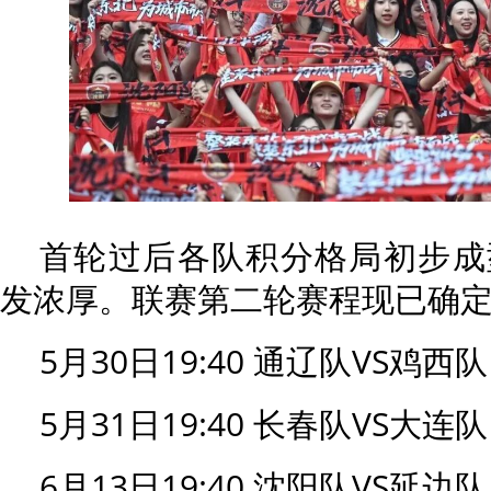
首轮过后各队积分格局初步成
发浓厚。联赛第二轮赛程现已确
5月30日19:40 通辽队VS鸡西队
5月31日19:40 长春队VS大连队
6月13日19:40 沈阳队VS延边队