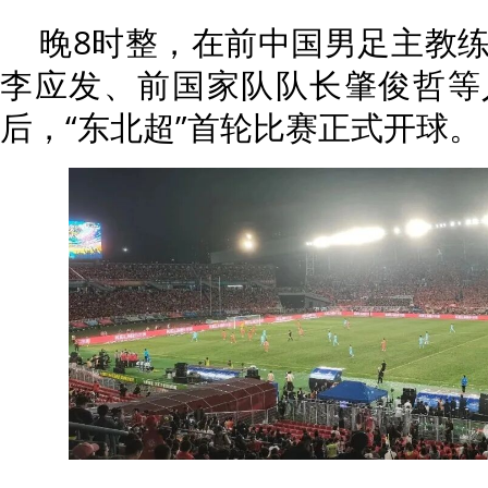
晚8时整，在前中国男足主教
李应发、前国家队队长肇俊哲等
后，“东北超”首轮比赛正式开球。