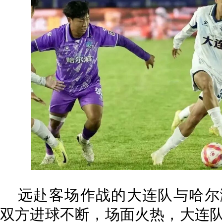
远赴客场作战的大连队与哈尔
双方进球不断，场面火热，大连