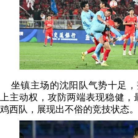
坐镇主场的沈阳队气势十足，
上主动权，攻防两端表现稳健，最
鸡西队，展现出不俗的竞技状态