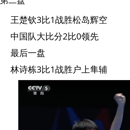
王楚钦3比1战胜松岛辉空
中国队大比分2比0领先
最后一盘
林诗栋3比1战胜户上隼辅