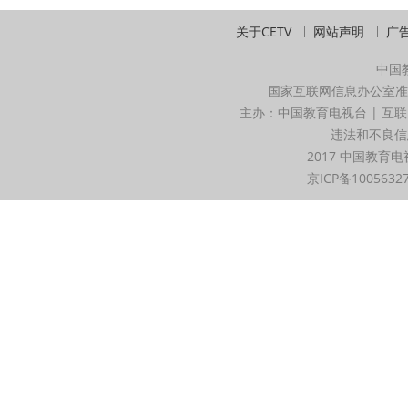
关于CETV
网站声明
广
中国
国家互联网信息办公室准
主办：中国教育电视台 | 互联
违法和不良信息举
2017 中国教育电
京ICP备1005632