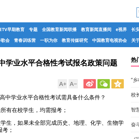
CETV早期教育
专题
全国教育新闻联播
教育新闻直播间
e视界
长
春歌会
青春训练营
一职为你
教育传媒研究
中国教育电视协会
关于
热
高中学业水平合格性考试报名政策问题
“
校
普通高中学业水平合格性考试需具备什么条件？
的所有在校学生，均需报考；
智
在校学生，如果未全部完成历史、地理、化学、生物学
奋斗
报考；