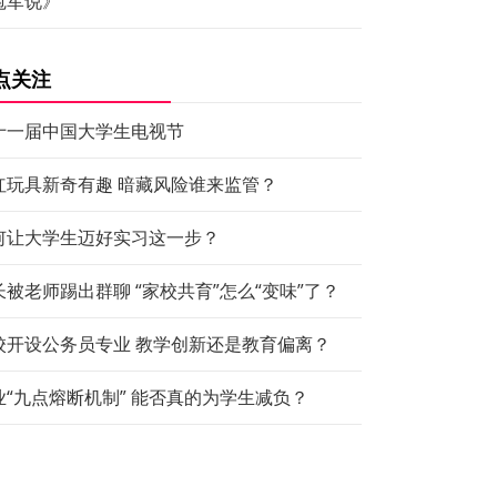
冠军说》
点关注
十一届中国大学生电视节
红玩具新奇有趣 暗藏风险谁来监管？
何让大学生迈好实习这一步？
长被老师踢出群聊 “家校共育”怎么“变味”了？
校开设公务员专业 教学创新还是教育偏离？
业“九点熔断机制” 能否真的为学生减负？