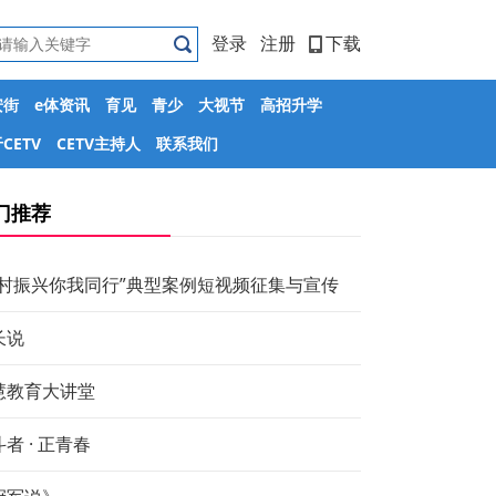
登录
注册
下载
安街
e体资讯
育见
青少
大视节
高招升学
CETV
CETV主持人
联系我们
门推荐
乡村振兴你我同行”典型案例短视频征集与宣传
长说
慧教育大讲堂
者 · 正青春