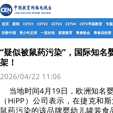
首页
新闻
CETV1
CETV2
CETV3
CETV4
CETV早期教育
专题
职教中国
青少年足球
一堂好戏
家庭教育
青春歌会
青春训练营
“疑似被鼠药污染”，国际知名
架！
2026/04/22 11:06
当地时间4月19日，欧洲知名
（HiPP）公司表示，在捷克和
鼠药污染的该品牌婴幼儿罐装食