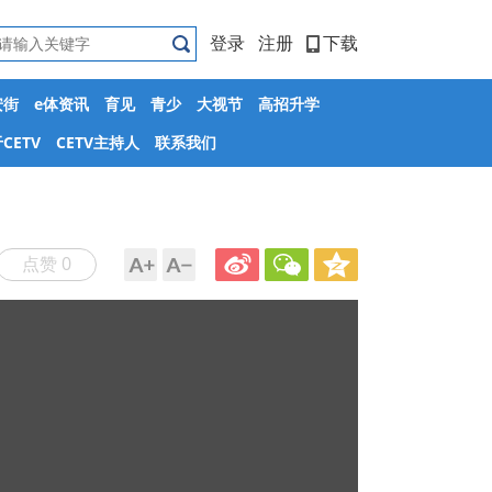
登录
注册
下载
安街
e体资讯
育见
青少
大视节
高招升学
CETV
CETV主持人
联系我们
点赞 0