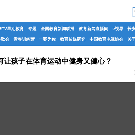
CETV早期教育
专题
全国教育新闻联播
教育新闻直播间
e视界
长
春歌会
青春训练营
一职为你
教育传媒研究
中国教育电视协会
关于
 如何让孩子在体育运动中健身又健心？