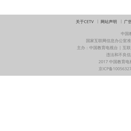
关于CETV
网站声明
广
中国
国家互联网信息办公室准
主办：中国教育电视台 | 互联
违法和不良信息举
2017 中国教育电
京ICP备1005632