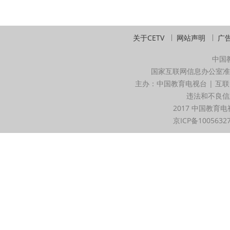
关于CETV
网站声明
广
中国
国家互联网信息办公室准
主办：中国教育电视台 | 互联
违法和不良信息举
2017 中国教育电
京ICP备1005632