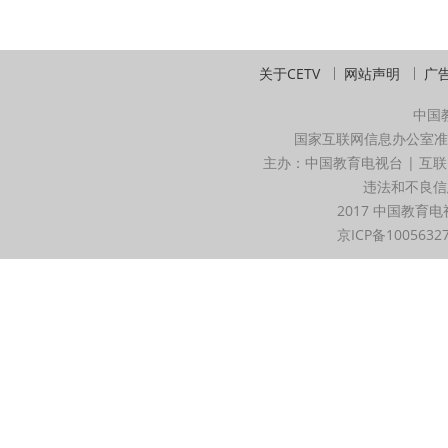
关于CETV
网站声明
广
中国
国家互联网信息办公室准
主办：中国教育电视台 | 互联
违法和不良信息举
2017 中国教育电
京ICP备1005632