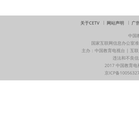
关于CETV
网站声明
广
中国
国家互联网信息办公室准
主办：中国教育电视台 | 互联
违法和不良信息举
2017 中国教育电
京ICP备1005632