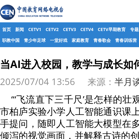
首页
新闻
CETV1
CETV2
CETV3
CETV4
CETV早期教育
专题
职教中国
青少年足球
一堂好戏
家庭教育
青春歌会
青春训练营
当AI进入校园，教学与成长如
2025/07/04 13:56 来源：
半月
“‘飞流直下三千尺’是怎样的壮
市柏庐实验小学人工智能通识课
手提问，随即人工智能大模型在
倾泻的视觉画面，并解释古诗的