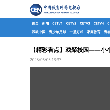
首页
新闻
CETV1
CETV2
CETV3
CETV4
职教中国
青少年足球
一堂好戏
家庭教育
青
【精彩看点】戏聚校园——小小
2025/06/05 13:33