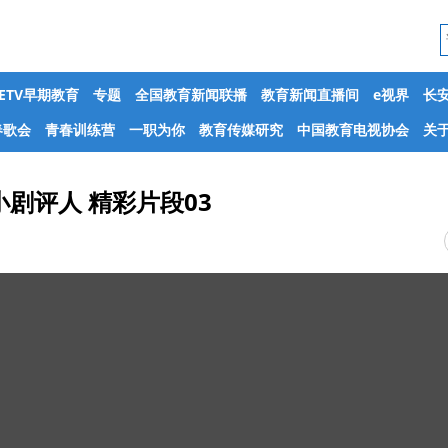
CETV早期教育
专题
全国教育新闻联播
教育新闻直播间
e视界
长
春歌会
青春训练营
一职为你
教育传媒研究
中国教育电视协会
关于
剧评人 精彩片段03