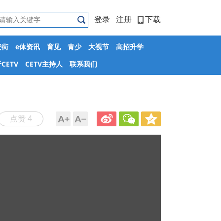
登录
注册
下载
安街
e体资讯
育见
青少
大视节
高招升学
CETV
CETV主持人
联系我们
点赞 4