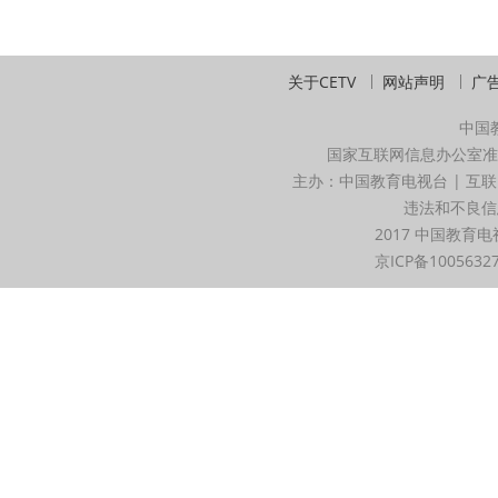
关于CETV
网站声明
广
中国
国家互联网信息办公室准
主办：中国教育电视台 | 互联
违法和不良信息举
2017 中国教育电
京ICP备1005632