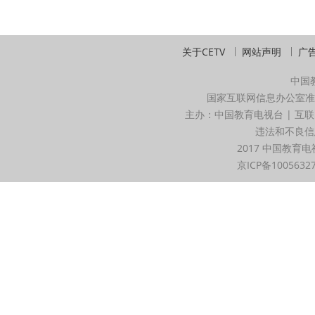
关于CETV
网站声明
广
中国
国家互联网信息办公室准
主办：中国教育电视台 | 互联
违法和不良信息举
2017 中国教育电
京ICP备1005632