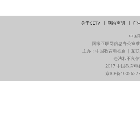
关于CETV
网站声明
广
中国
国家互联网信息办公室准
主办：中国教育电视台 | 互联
违法和不良信息举
2017 中国教育电
京ICP备1005632