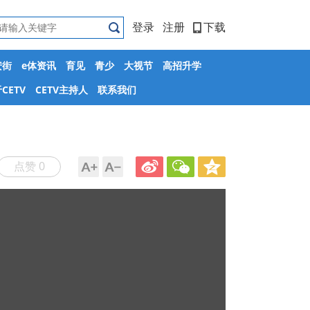
登录
注册
下载
安街
e体资讯
育见
青少
大视节
高招升学
CETV
CETV主持人
联系我们
点赞 0