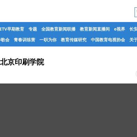
CETV早期教育
专题
全国教育新闻联播
教育新闻直播间
e视界
长
春歌会
青春训练营
一职为你
教育传媒研究
中国教育电视协会
关于
》：北京印刷学院