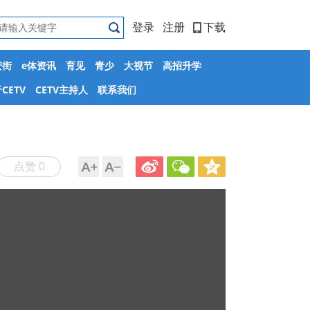
登录
注册
下载
安街
e体资讯
育见
青少
大视节
高招升学
CETV
CETV主持人
联系我们
点赞 0