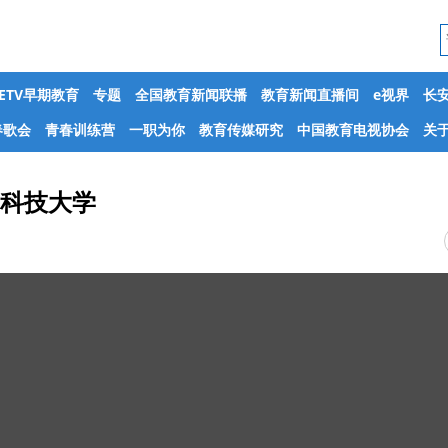
CETV早期教育
专题
全国教育新闻联播
教育新闻直播间
e视界
长
春歌会
青春训练营
一职为你
教育传媒研究
中国教育电视协会
关于
子科技大学