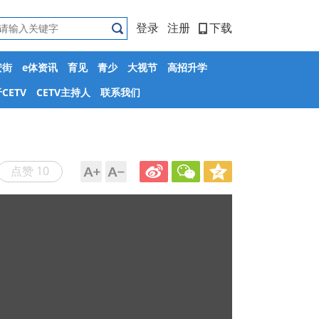
登录
注册
下载
安街
e体资讯
育见
青少
大视节
高招升学
CETV
CETV主持人
联系我们
点赞 10