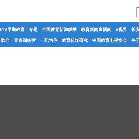
CETV早期教育
专题
全国教育新闻联播
教育新闻直播间
e视界
长
春歌会
青春训练营
一职为你
教育传媒研究
中国教育电视协会
关于