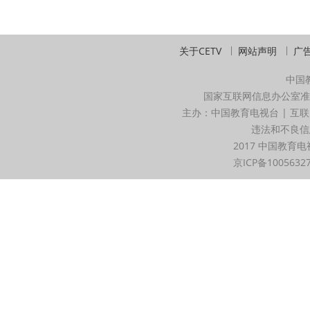
关于CETV
网站声明
广
中国
国家互联网信息办公室准
主办：中国教育电视台 | 互联
违法和不良信息举
2017 中国教育电
京ICP备1005632