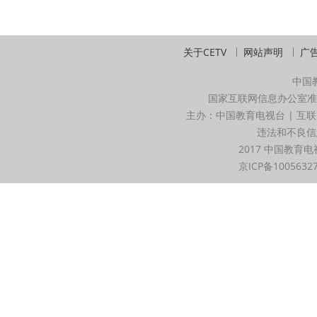
关于CETV
网站声明
广
中国
国家互联网信息办公室准
主办：中国教育电视台 | 互联
违法和不良信息举
2017 中国教育电
京ICP备1005632