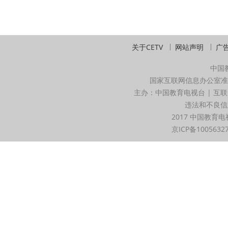
关于CETV
网站声明
广
中国
国家互联网信息办公室准
主办：中国教育电视台 | 互联
违法和不良信息举
2017 中国教育电
京ICP备1005632