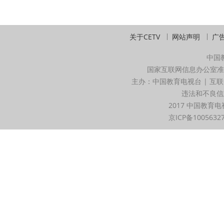
关于CETV
网站声明
广
中国
国家互联网信息办公室准
主办：中国教育电视台 | 互联
违法和不良信息举
2017 中国教育电
京ICP备1005632