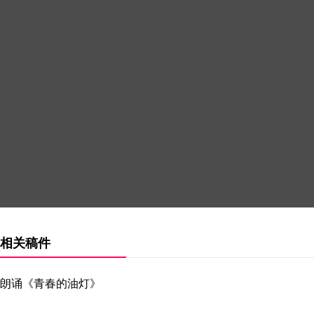
相关稿件
朗诵《青春的油灯》