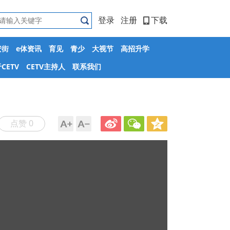
登录
注册
下载
安街
e体资讯
育见
青少
大视节
高招升学
CETV
CETV主持人
联系我们
点赞 0