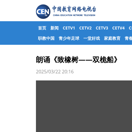
首页
新闻
CETV1
CETV2
CETV3
CETV4
职教中国
青少年足球
一堂好戏
家庭教育
青
朗诵《致橡树——双桅船》
2025/03/22 20:16