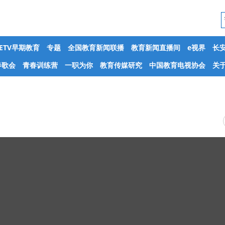
CETV早期教育
专题
全国教育新闻联播
教育新闻直播间
e视界
长
春歌会
青春训练营
一职为你
教育传媒研究
中国教育电视协会
关于