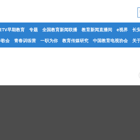
CETV早期教育
专题
全国教育新闻联播
教育新闻直播间
e视界
长
春歌会
青春训练营
一职为你
教育传媒研究
中国教育电视协会
关于