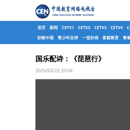
首页
新闻
CETV1
CETV2
CETV3
CETV4
职教中国
青少年足球
一堂好戏
家庭教育
青
国乐配诗：《琵琶行》
2025/03/22 20:04