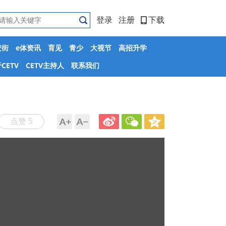
登录
注册
下载
安街
e体资讯
育见
青少
大视节
高招升学
CETV
CETV主持人
联系我们
点赞 5