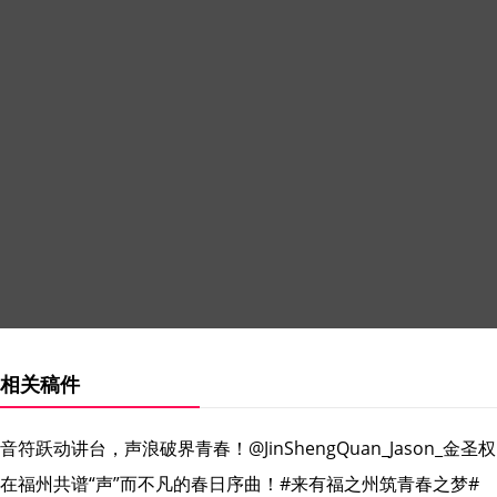
相关稿件
音符跃动讲台，声浪破界青春！@JinShengQuan_Jason
在福州共谱“声”而不凡的春日序曲！#来有福之州筑青春之梦#