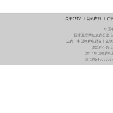
关于CETV
网站声明
广
中国
国家互联网信息办公室准
主办：中国教育电视台 | 互联
违法和不良信息举
2017 中国教育电
京ICP备1005632