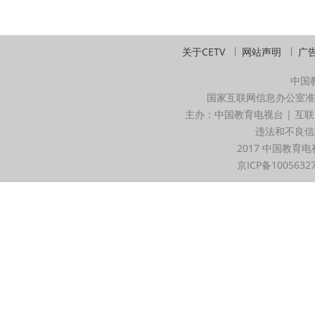
关于CETV
网站声明
广
中国
国家互联网信息办公室准
主办：中国教育电视台 | 互联
违法和不良信息举
2017 中国教育电
京ICP备1005632