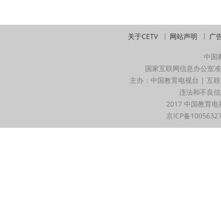
关于CETV
网站声明
广
中国
国家互联网信息办公室准
主办：中国教育电视台 | 互联
违法和不良信息举
2017 中国教育电
京ICP备1005632