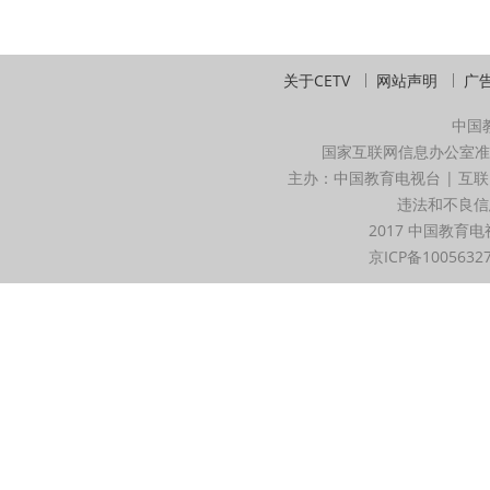
关于CETV
网站声明
广
中国
国家互联网信息办公室准
主办：中国教育电视台 | 互联
违法和不良信息举
2017 中国教育电
京ICP备1005632