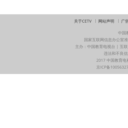
关于CETV
网站声明
广
中国
国家互联网信息办公室准
主办：中国教育电视台 | 互联
违法和不良信息举
2017 中国教育电
京ICP备1005632